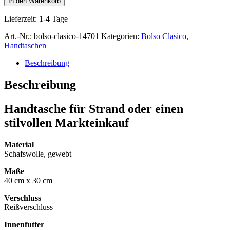
In den Warenkorb
"Bolso
Clasico"
Lieferzeit:
1-4 Tage
aus
Peru
Art.-Nr.:
bolso-clasico-14701
Kategorien:
Bolso Clasico
,
quantity
Handtaschen
Beschreibung
Beschreibung
Handtasche für Strand oder einen
stilvollen Markteinkauf
Material
Schafswolle, gewebt
Maße
40 cm x 30 cm
Verschluss
Reißverschluss
Innenfutter