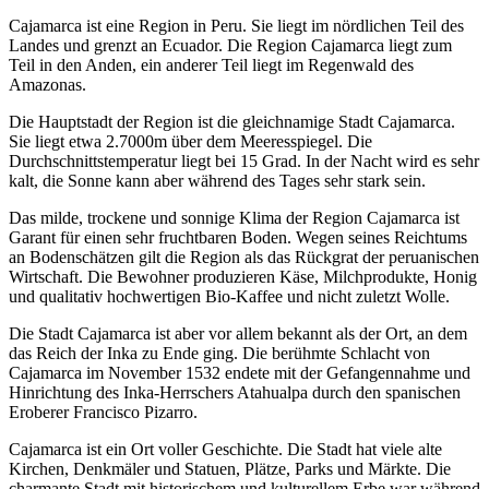
Cajamarca ist eine Region in Peru. Sie liegt im nördlichen Teil des
Landes und grenzt an Ecuador. Die Region Cajamarca liegt zum
Teil in den Anden, ein anderer Teil liegt im Regenwald des
Amazonas.
Die Hauptstadt der Region ist die gleichnamige Stadt Cajamarca.
Sie liegt etwa 2.7000m über dem Meeresspiegel. Die
Durchschnittstemperatur liegt bei 15 Grad. In der Nacht wird es sehr
kalt, die Sonne kann aber während des Tages sehr stark sein.
Das milde, trockene und sonnige Klima der Region Cajamarca ist
Garant für einen sehr fruchtbaren Boden. Wegen seines Reichtums
an Bodenschätzen gilt die Region als das Rückgrat der peruanischen
Wirtschaft. Die Bewohner produzieren Käse, Milchprodukte, Honig
und qualitativ hochwertigen Bio-Kaffee und nicht zuletzt Wolle.
Die Stadt Cajamarca ist aber vor allem bekannt als der Ort, an dem
das Reich der Inka zu Ende ging. Die berühmte Schlacht von
Cajamarca im November 1532 endete mit der Gefangennahme und
Hinrichtung des Inka-Herrschers Atahualpa durch den spanischen
Eroberer Francisco Pizarro.
Cajamarca ist ein Ort voller Geschichte. Die Stadt hat viele alte
Kirchen, Denkmäler und Statuen, Plätze, Parks und Märkte. Die
charmante Stadt mit historischem und kulturellem Erbe war während