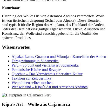
Naturhaar
Ursprung der Wolle: Die von Artesanos Andinos verarbeitete Wolle
ist von tierischem Ursprung (Schaf oder Alpaka). Diese Tierarten
sind typisch für die Region des Altiplano, das Hochland der Anden.
Jedes der Tiere hat einzigartige Eigenschaften. Dicke, Aussehen und
Konsistenz der Wolle sind ausschlaggebend für die Qualität des
späteren Produktes.
Wissenswertes
Alpaka, Lama, Guanaco und Vikunja – Kameliden der Anden
Farbgewinnung in Südamerika
Peru – So bunt und vielfältig ist Südamerika
Peruanische Küche und Rezepte
Quechua – Das Vermächtnis einer alten Kultur
Textilien zur Zeit der Inka
Webrahmen selber machen
Wer wir sind – Kipu´s Art und Artesanos Andinos
Kipu´s Art – Wolle aus Cajamarca